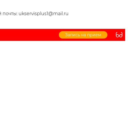
почты: ukservisplus1@mail.ru
Запись на прием