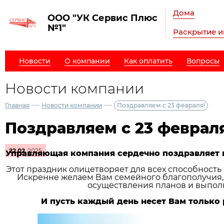
Дома
ООО "УК Сервис Плюс
№1"
Раскрытие 
Новости
О компании
Как оплатить
Вопросы
Новости компании
—
—
Главная
Новости компании
Поздравляем с 23 февраля!
Поздравляем с 23 февраля
22.02
2025
Управляющая компания сердечно поздравляет в
Этот праздник олицетворяет для всех способность 
Искренне желаем Вам семейного благополучия, у
осуществления планов и выпол
И пусть каждый день несет Вам только