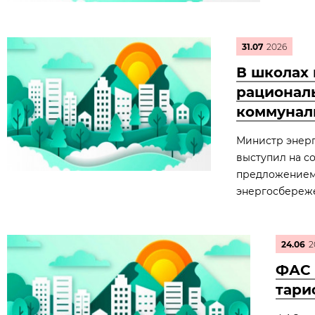
31.07
2026
В школах 
рационал
коммунал
Министр энерг
выступил на с
предложением.
энергосбереж
24.06
2
ФАС 
тари