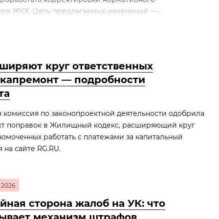
ре ЖКХ. Цель предлагаемых изменений —...
сширяют круг ответственных
а капремонт — подробности
та
 комиссия по законопроектной деятельности одобрила
кт поправок в Жилищный кодекс, расширяющий круг
номоченных работать с платежами за капитальный
 на сайте RG.RU.
2026
йная сторона жалоб на УК: что
ывает механизм штрафов