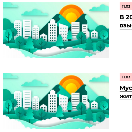
11.03
В 2
взы
11.03
Мус
жи