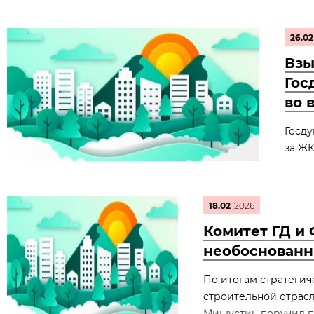
26.02
Взы
Гос
во 
Госду
за ЖК
18.02
2026
Комитет ГД и 
необоснованн
По итогам стратегич
строительной отрас
Мишустин поручил п