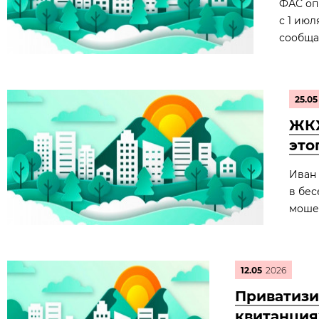
ФАС оп
с 1 июл
сообща
25.05
ЖКХ
это
Иван 
в бес
моше
12.05
2026
Приватизи
квитанция