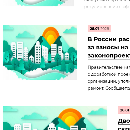
регулирования в сфе
28.01
2026
В России ра
за взносы н
законопроек
Правительственная
с доработкой прое
организаций, упол
ремонт. Сообщается
26.01
Дво
скр