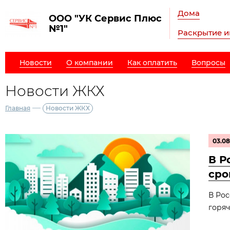
Дома
ООО "УК Сервис Плюс
№1"
Раскрытие 
Новости
О компании
Как оплатить
Вопросы
Новости ЖКХ
—
Главная
Новости ЖКХ
03.08
В Р
сро
В Рос
горяч