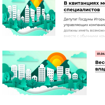
В квитанциях м
специалистов
Депутат Госдумы Игорь
управляющих компаний
должны иметь возможно
вместе с обычными комм
01.04
Вес
вла