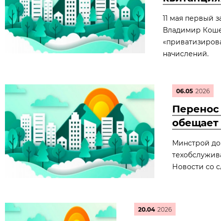
11 мая первый 
Владимир Кошел
«приватизирова
начислений.
06.05
2026
Перенос 
обещает 
Минстрой дор
техобслужив
Новости со 
20.04
2026